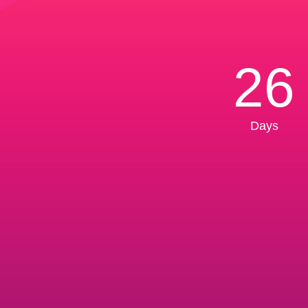
26
Days