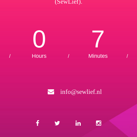
(SewLief).
0
7
Hours
Minutes
/
/
/
info@sewlief.nl