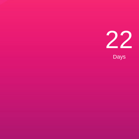
22
Days