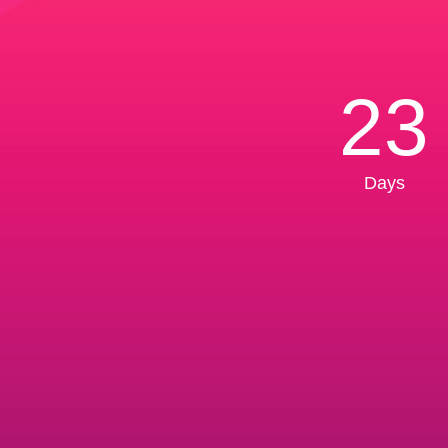
23
Days