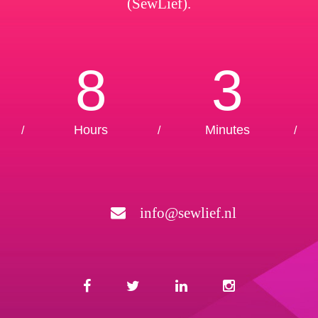
(SewLief).
8
3
Hours
Minutes
/
/
/
info@sewlief.nl