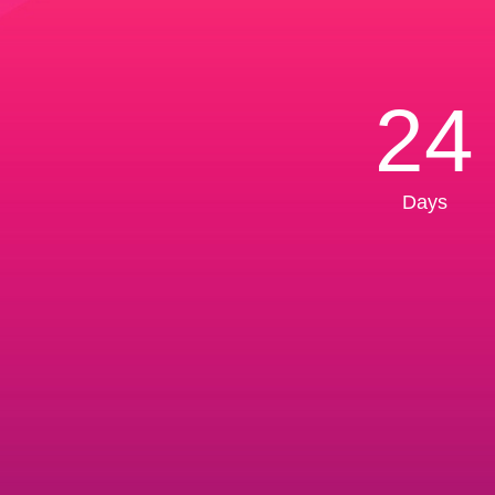
24
Days