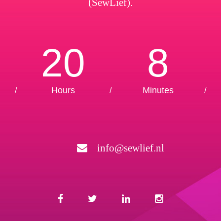
(SewLief).
20
8
Hours
Minutes
/
/
/
info@sewlief.nl