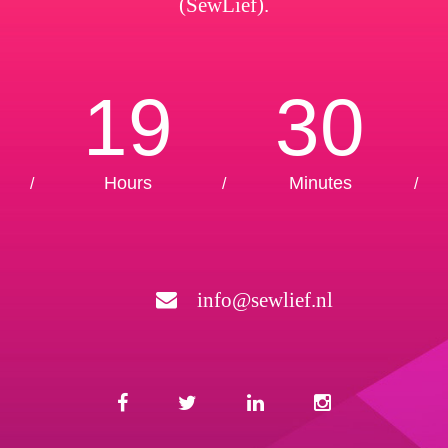
(SewLief).
19
30
Hours
Minutes
/
/
/
info@sewlief.nl