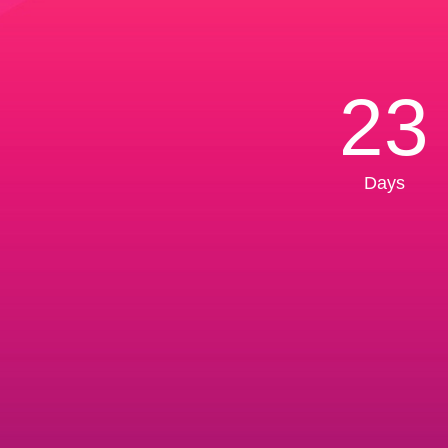
23
Days